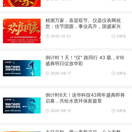
精测万家，喜迎双节。仪器仪表网祝
您：佳节团圆，事业高升，国盛家兴
2025-10-01
0评论
倒计时 1 天！"仪" 路同行 43 载，818
盛典明日绽放华彩
2025-08-17
0评论
倒计时6天！连华科技43周年盛典即将
启幕，共绘水质环保新篇章
2025-08-12
0评论
今日立秋，愿一夜新凉后，心上无愁，